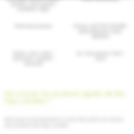
myrtille / reine claude /
mirabelle / figue
Purée de pruneaux
Farines : blé T110 / blé T80 /
grand épeautre / petit
épeautre
Huiles : noix / colza /
Jus : kiwi pomme / kiwi /
bourrache / sésame /
raisin
tournesol
Où trouver les produits agréés de Bio
Pays Landais ?
Retrouvez prochainement la carte des points de ventes
des produits Bio Pays Landais