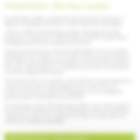
Présentation : Bio Pays Landais
Sica Bio Pays Landais : groupement de producteurs de fruits et
légumes biologiques de saison certifiés Agriculture Biologique
Créée en 1999, la SICA Bio Pays Landais regroupe plus de 60
producteurs d'Aquitaine et Midi Pyrénées certifiés en agriculture
biologique dont 20 sont sociétaires de la SICA.
Chacun des producteurs s'attache à développer le ou les produits
biologiques pour lesquels il a le meilleur terroir et le plus d'atouts
pour obtenir une production de qualité. La SICA Bio Pays Landais a
donc pour objet d’organiser la production et la mise en marché de
ces fruits et légumes de saison.
Afin de pérenniser son activité, la Sica Bio Pays Landais planifie les
cultures et participe au développement des savoirs-faire en
production de fruits et légumes biologiques, en accompagnant
parfois jusqu’à l’installation du producteur.
C’est pourquoi, chez la SICA Bio Pays Landais, vous aurez le plaisir
de trouver de nombreux produits biologiques locaux du Sud-Ouest
cultivés avec savoir-faire, préparées et mises en valeur dans les
meilleures conditions possibles.
Présentation : Département